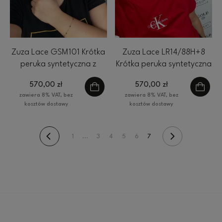
Zuza Lace GSM101 Krótka
Zuza Lace LR14/88H+8
peruka syntetyczna z
Krótka peruka syntetyczna
grzywką Gisela Mayer
z grzywką Gisela Mayer
570,00 zł
570,00 zł
zawiera 8% VAT, bez
zawiera 8% VAT, bez
kosztów dostawy
kosztów dostawy
1
...
3
4
5
6
7