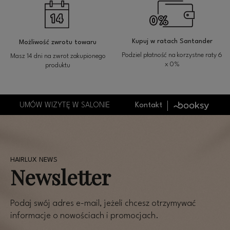
Kupuj w ratach Santander
Możliwość zwrotu towaru
Podziel płatność na korzystne raty 6
Masz 14 dni na zwrot zakupionego
x 0%
produktu
UMÓW WIZYTĘ W SALONIE
Kontakt
Newsletter
Podaj swój adres e-mail, jeżeli chcesz otrzymywać
informacje o nowościach i promocjach.