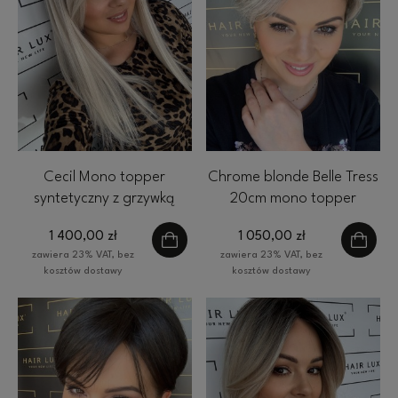
Cecil Mono topper
Chrome blonde Belle Tress
syntetyczny z grzywką
20cm mono topper
45cm 17x 16 cm Hairlux
syntetyczny
1 400,00 zł
1 050,00 zł
HairLux platynowy blond
zawiera 23% VAT, bez
zawiera 23% VAT, bez
kosztów dostawy
kosztów dostawy