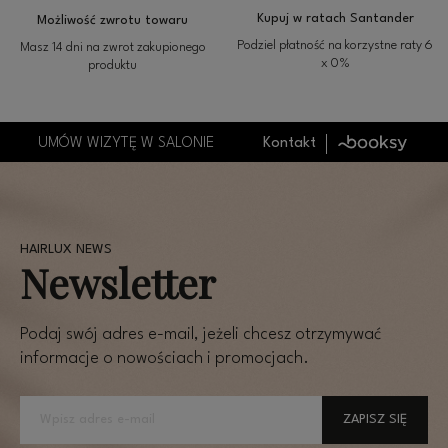
Kupuj w ratach Santander
Możliwość zwrotu towaru
Podziel płatność na korzystne raty 6
Masz 14 dni na zwrot zakupionego
x 0%
produktu
UMÓW WIZYTĘ W SALONIE
Kontakt
Newsletter
Podaj swój adres e-mail, jeżeli chcesz otrzymywać
informacje o nowościach i promocjach.
ZAPISZ SIĘ