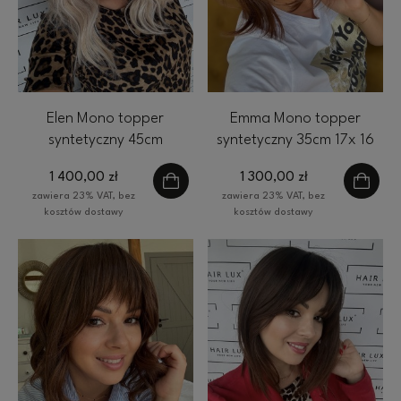
Elen Mono topper
Emma Mono topper
syntetyczny 45cm
syntetyczny 35cm 17x 16
falowany 17x 16 cm
cm HairLux ombre brąz
1 400,00 zł
1 300,00 zł
HairLux jasny blond
zawiera 23% VAT, bez
zawiera 23% VAT, bez
baleyage
kosztów dostawy
kosztów dostawy