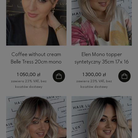
Coffee without cream
Elen Mono topper
Belle Tress 20cm mono
syntetyczny 35cm 17x 16
topper syntetyczny
cm HairLux jasny blond
1 050,00 zł
1 300,00 zł
baleyage
zawiera 23% VAT, bez
zawiera 23% VAT, bez
kosztów dostawy
kosztów dostawy