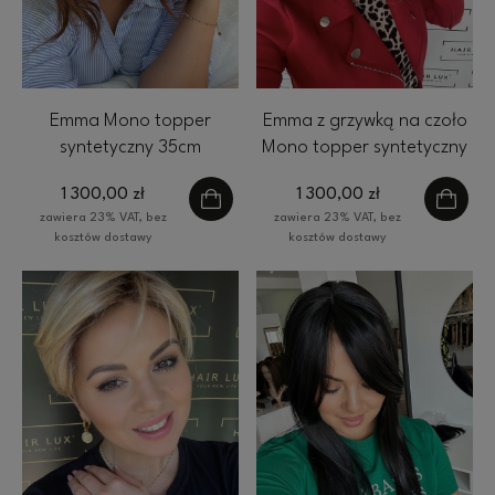
Emma Mono topper
Emma z grzywką na czoło
syntetyczny 35cm
Mono topper syntetyczny
falowany 17x 16 cm
35cm 17x 16 cm HairLux
1 300,00 zł
1 300,00 zł
HairLux ombre brąz
ombre brąz
zawiera 23% VAT, bez
zawiera 23% VAT, bez
kosztów dostawy
kosztów dostawy