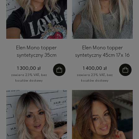
Elen Mono topper
Elen Mono topper
syntetyczny 35cm
syntetyczny 45cm 17x 16
falowany 17x 16 cm
cm HairLux jasny blond
1 300,00 zł
1 400,00 zł
HairLux jasny blond
baleyage
zawiera 23% VAT, bez
zawiera 23% VAT, bez
baleyage
kosztów dostawy
kosztów dostawy