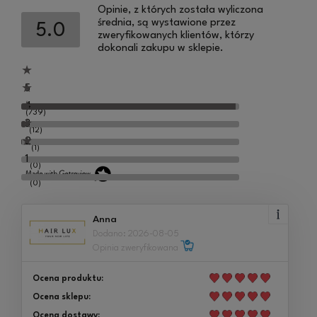
Opinie, z których została wyliczona
średnia, są wystawione przez
5.0
zweryfikowanych klientów, którzy
dokonali zakupu w sklepie.
5
4
(739)
3
(12)
2
(1)
1
(0)
(0)
Anna
Dodano: 2026-08-05
Opinia zweryfikowana
Ocena produktu:
Ocena sklepu:
Ocena dostawy: