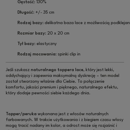
Gęstość:
130%
Długość:
+/- 35 cm
Rodzaj bazy:
delikatna baza lace z możliwością podklejan
Rozmiar bazy:
20 x 20 cm
Tył bazy:
elastyczny
Rodzaj mocowania:
spinki clip in
Jeśli szukasz
naturalnego toppera lace
, który jest lekki,
oddychający i zapewnia maksymalną dyskrecję – ten model
został stworzony właśnie dla Ciebie. To połączenie
komfortu, jakości premium i pięknego, naturalnego efektu,
który dodaje pewności siebie każdego dnia.
Topper/peruka
wykonana jest z włosów naturalnych
farbowanych. W trakcie użytkowania i z biegiem czasu włosy
mogą tracić nadany im kolor, a odrost może się rozjaśnić i