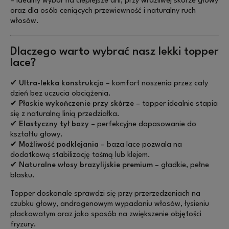
– idealny wybór na cieplejsze dni, przy wrażliwej skórze głowy
oraz dla osób ceniących przewiewność i naturalny ruch
włosów.
Dlaczego warto wybrać nasz lekki topper
lace?
✔
Ultra-lekka konstrukcja
– komfort noszenia przez cały
dzień bez uczucia obciążenia.
✔
Płaskie wykończenie przy skórze
– topper idealnie stapia
się z naturalną linią przedziałka.
✔
Elastyczny tył bazy
– perfekcyjne dopasowanie do
kształtu głowy.
✔
Możliwość podklejania
– baza lace pozwala na
dodatkową stabilizację taśmą lub klejem.
✔
Naturalne włosy brazylijskie premium
– gładkie, pełne
blasku.
Topper doskonale sprawdzi się przy przerzedzeniach na
czubku głowy, androgenowym wypadaniu włosów, łysieniu
plackowatym oraz jako sposób na zwiększenie objętości
fryzury.