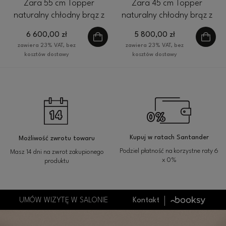
Zara 55 cm Topper
Zara 45 cm Topper
naturalny chłodny brąz z
naturalny chłodny brąz z
pasemkami
pasemkami
6 600,00 zł
5 800,00 zł
zawiera 23% VAT, bez
zawiera 23% VAT, bez
kosztów dostawy
kosztów dostawy
Kupuj w ratach Santander
Możliwość zwrotu towaru
Podziel płatność na korzystne raty 6
Masz 14 dni na zwrot zakupionego
x 0%
produktu
UMÓW WIZYTĘ W SALONIE
Kontakt