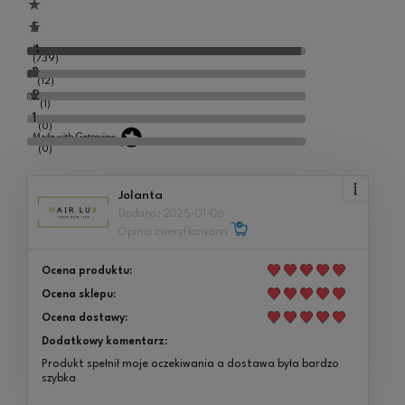
5
4
(739)
3
(12)
2
(1)
1
(0)
(0)
Jolanta
Dodano: 2025-01-06
Opinia zweryfikowana
Ocena produktu:
Ocena sklepu:
Ocena dostawy:
Dodatkowy komentarz:
Produkt spełnił moje oczekiwania a dostawa była bardzo
szybka