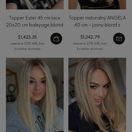
Topper Ester 45 cm lace
Topper naturalny ANGELA
20x20 cm baleyage blond
40 cm – jasny blond z
naturalny efekt, lekki
chłodnym odrostem | baza
$1,423.35
$1,342.79
topper
20x20 cm ultra flat front
zawiera 23% VAT, bez
zawiera 23% VAT, bez
kosztów dostawy
kosztów dostawy