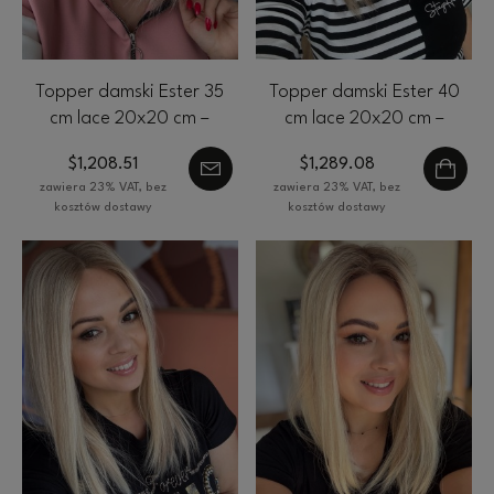
Topper damski Ester 35
Topper damski Ester 40
cm lace 20x20 cm –
cm lace 20x20 cm –
baleyage blond, lekki,
baleyage blond, lekki,
$1,208.51
$1,289.08
naturalny efekt
naturalny efekt
zawiera 23% VAT, bez
zawiera 23% VAT, bez
kosztów dostawy
kosztów dostawy