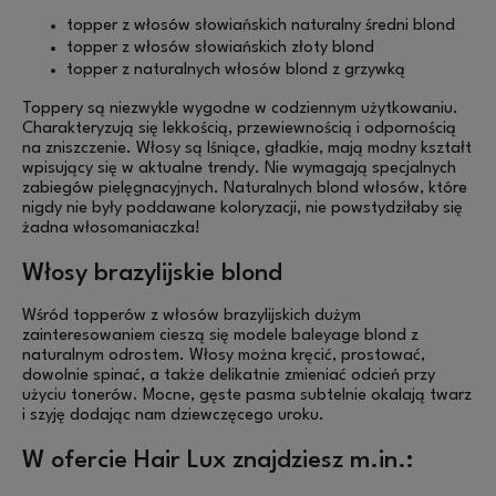
topper z włosów słowiańskich naturalny średni blond
topper z włosów słowiańskich złoty blond
topper z naturalnych włosów blond z grzywką
Toppery są niezwykle wygodne w codziennym użytkowaniu.
Charakteryzują się lekkością, przewiewnością i odpornością
na zniszczenie. Włosy są lśniące, gładkie, mają modny kształt
wpisujący się w aktualne trendy. Nie wymagają specjalnych
zabiegów pielęgnacyjnych. Naturalnych blond włosów, które
nigdy nie były poddawane koloryzacji, nie powstydziłaby się
żadna włosomaniaczka!
Włosy brazylijskie blond
Wśród topperów z włosów brazylijskich dużym
zainteresowaniem cieszą się modele baleyage blond z
naturalnym odrostem. Włosy można kręcić, prostować,
dowolnie spinać, a także delikatnie zmieniać odcień przy
użyciu tonerów. Mocne, gęste pasma subtelnie okalają twarz
i szyję dodając nam dziewczęcego uroku.
W ofercie Hair Lux znajdziesz m.in.: