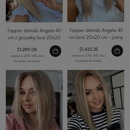
Topper damski Angela 45
Topper damski Angela 40
cm lace 20x20 cm – jasny
cm z grzywką lace 20x20
blond z chłodnym
cm – jasny blond z
$1,423.35
$1,289.08
odrostem, lekki, naturalny
chłodnym odrostem, lekki,
zawiera 23% VAT, bez
zawiera 23% VAT, bez
efekt
naturalny efekt
kosztów dostawy
kosztów dostawy