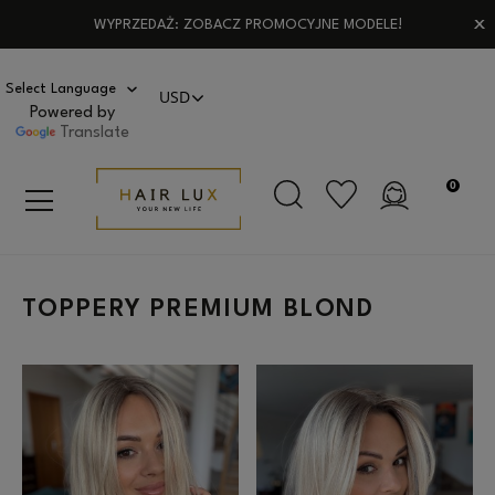
WYPRZEDAŻ: ZOBACZ PROMOCYJNE MODELE!
Powered by
Translate
TOPPERY PREMIUM BLOND