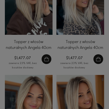
Topper z włosów
Topper z włosów
naturalnych Angela 40cm
naturalnych Angela 40cm
balyeage blond z
z grzywką na boki
$1,477.07
$1,477.07
odrostem 20x20cm baza
balyeage blond z
zawiera 23% VAT, bez
zawiera 23% VAT, bez
elastyczna z mikroskórą
odrostem 20x20cm baza
kosztów dostawy
kosztów dostawy
elastyczna z mikroskórą