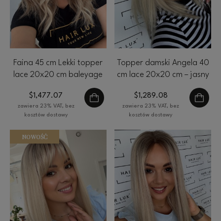
Faina 45 cm Lekki topper
Topper damski Angela 40
lace 20x20 cm baleyage
cm lace 20x20 cm – jasny
blond
blond z chłodnym
$1,477.07
$1,289.08
odrostem, lekki, naturalny
zawiera 23% VAT, bez
zawiera 23% VAT, bez
efekt
kosztów dostawy
kosztów dostawy
NOWOŚĆ