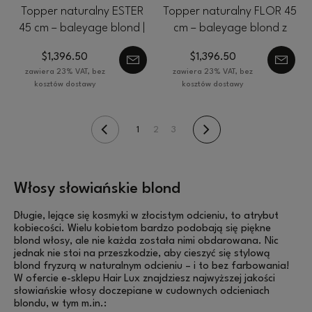
Topper naturalny ESTER
Topper naturalny FLOR 45
45 cm – baleyage blond |
cm – baleyage blond z
baza 20x20 cm ultra flat
odrostem| baza 20x20 cm
$1,396.50
$1,396.50
front
ultra flat front
zawiera 23% VAT, bez
zawiera 23% VAT, bez
kosztów dostawy
kosztów dostawy
1
2
3
Włosy słowiańskie blond
Długie, lejące się kosmyki w złocistym odcieniu, to atrybut
kobiecości. Wielu kobietom bardzo podobają się piękne
blond włosy, ale nie każda została nimi obdarowana. Nic
jednak nie stoi na przeszkodzie, aby cieszyć się stylową
blond fryzurą w naturalnym odcieniu – i to bez farbowania!
W ofercie e-sklepu Hair Lux znajdziesz najwyższej jakości
słowiańskie włosy doczepiane w cudownych odcieniach
blondu, w tym m.in.: