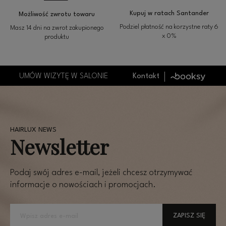
Kupuj w ratach Santander
Możliwość zwrotu towaru
Podziel płatność na korzystne raty 6
Masz 14 dni na zwrot zakupionego
x 0%
produktu
UMÓW WIZYTĘ W SALONIE
Kontakt
Newsletter
Podaj swój adres e-mail, jeżeli chcesz otrzymywać
informacje o nowościach i promocjach.
ZAPISZ SIĘ