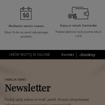
Kupuj w ratach Santander
Możliwość zwrotu towaru
Podziel płatność na korzystne raty 6
Masz 14 dni na zwrot zakupionego
x 0%
produktu
UMÓW WIZYTĘ W SALONIE
Kontakt
Newsletter
Podaj swój adres e-mail, jeżeli chcesz otrzymywać