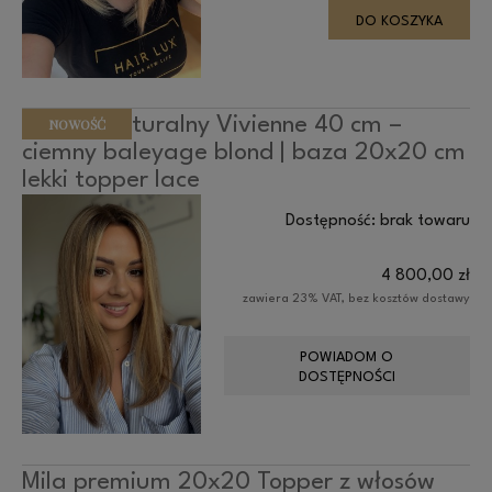
DO KOSZYKA
Topper naturalny Vivienne 40 cm –
NOWOŚĆ
ciemny baleyage blond | baza 20x20 cm
lekki topper lace
Dostępność:
brak towaru
4 800,00 zł
zawiera 23% VAT, bez kosztów dostawy
POWIADOM O
DOSTĘPNOŚCI
Mila premium 20x20 Topper z włosów