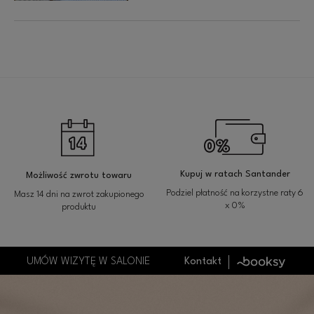
Kupuj w ratach Santander
Możliwość zwrotu towaru
Podziel płatność na korzystne raty 6
Masz 14 dni na zwrot zakupionego
x 0%
produktu
UMÓW WIZYTĘ W SALONIE
Kontakt