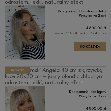
odrostem, lekki, naturalny efekt
Dostępność:
Ostatnia sztuka
Wysyłka w:
3 dni
4 800,00 zł
zawiera 23% VAT, bez kosztów dostawy
DO KOSZYKA
Topper damski Angela 40 cm z grzywką
NOWOŚĆ
lace 20x20 cm – jasny blond z chłodnym
odrostem, lekki, naturalny efekt
Dostępność:
dostępny
Wysyłka w:
3 dni
4 800,00 zł