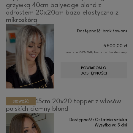
grzywką 40cm balyeage blond z
odrostem 20x20cm baza elastyczna z
mikroskórą
Dostępność:
brak towaru
5 500,00 zł
zawiera 23% VAT, bez kosztów dostawy
POWIADOM O
DOSTĘPNOŚCI
Anita 40-45cm 20x20 topper z włosów
NOWOŚĆ
polskich ciemny blond
Dostępność:
Ostatnia sztuka
Wysyłka w:
3 dni