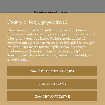
Bezpieczne płatności:
Dbamy o Twoją prywatność
Pliki cookies i pokrewne im technologie umożliwiają
poprawne działanie strony i pomagają nam dostosować
ofertę do Twoich potrzeb. Możesz zaakceptować
wykorzystanie przez nas wszystkich tych plików i przejść
do sklepu lub dostosować użycie plików do swoich
preferencji, wybierając opcję "Dostosuj zgody".
Więcej o plikach cookies przeczytasz w naszej Polityce
prywatności.
ZAAKCEPTUJ TYLKO NIEZBĘDNE
POKAŻ PEŁNĄ WERSJĘ STRONY
DOSTOSUJ ZGODY
Sklep internetowy Shoper Premium
ZAAKCEPTUJ WSZYSTKIE