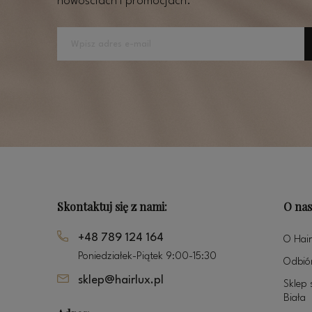
nowościach i promocjach.
Skontaktuj się z nami:
O nas
+48 789 124 164
O Hair
Poniedziałek-Piątek 9:00-15:30
Odbiór
sklep@hairlux.pl
Sklep 
Biała