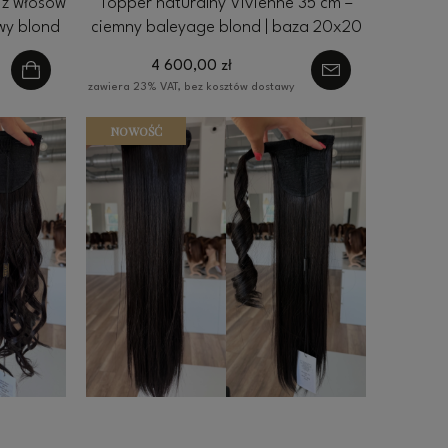
 z włosów
Topper naturalny Vivienne 35 cm –
wy blond
ciemny baleyage blond | baza 20x20
cm lekki topper lace
4 600,00 zł
zawiera 23% VAT, bez kosztów dostawy
NOWOŚĆ