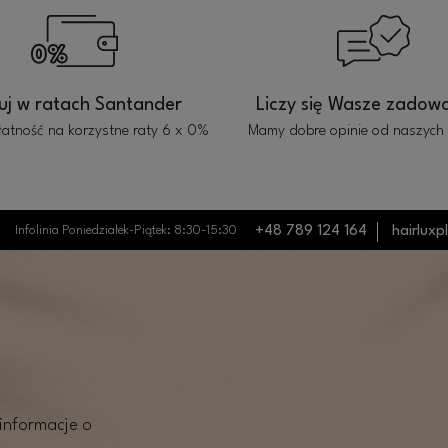
uj w ratach Santander
Liczy się Wasze zadowo
łatność na korzystne raty 6 x 0%
Mamy dobre opinie od naszych 
Infolinia Poniedziałek-Piątek: 8:30-15:30
+48 789 124 164
hairlux
 informacje o