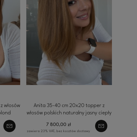
 z włosów
Anita 35-40 cm 20x20 topper z
blond
włosów polskich naturalny jasny ciepły
blond
7 800,00 zł
zawiera 23% VAT, bez kosztów dostawy