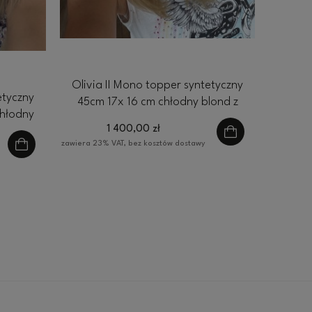
Olivia II Mono topper syntetyczny
etyczny
45cm 17x 16 cm chłodny blond z
chłodny
ciepłym odrostem
1 400,00 zł
tem
zawiera 23% VAT, bez kosztów dostawy