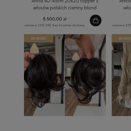
Anita 40-45cm 20x20 topper z
Anit
włosów polskich ciemny blond
wło
8 500,00 zł
zawiera 23% VAT, bez kosztów dostawy
zawiera 23%
NOWOŚĆ
NOWO