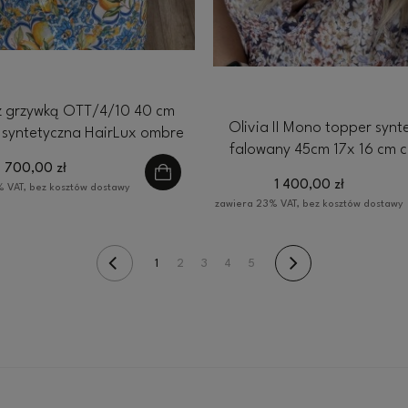
z grzywką OTT/4/10 40 cm
Olivia II Mono topper synt
 syntetyczna HairLux ombre
falowany 45cm 17x 16 cm 
ciepły brąz
700,00 zł
blond z ciepłym odros
1 400,00 zł
 VAT, bez kosztów dostawy
zawiera 23% VAT, bez kosztów dostawy
1
2
3
4
5