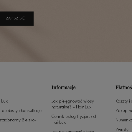
ZAPISZ SIĘ
Informacje
Płatnoś
 Lux
Jak pielęgnować włosy
Koszty i
naturalne? – Hair Lux
 osobisty i konsultacje
Zakup na
Cennik usług fryzjerskich
stacjonarny Bielsko-
Numer k
HairLux
Zwroty