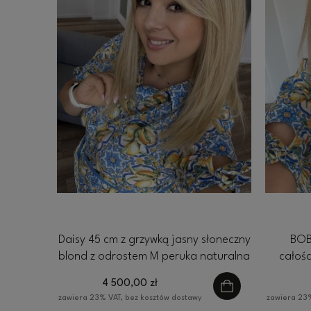
Daisy 45 cm z grzywką jasny słoneczny
BOB
blond z odrostem M peruka naturalna
całoś
Lace front
ch
4 500,00 zł
zawiera 23% VAT, bez kosztów dostawy
zawiera 23%