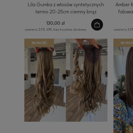
Lila Gumka z włosów syntetycznych
Amber K
termo 20-25cm ciemny brąz
falowa
130,00 zł
zawiera 23% VAT, bez kosztów dostawy
zawiera 23%
NOWOŚĆ
NOWO