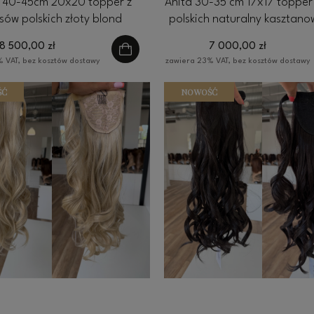
a 40-45cm 20x20 topper z
Anita 30-35 cm 17x17 topper
sów polskich złoty blond
polskich naturalny kasztano
8 500,00 zł
7 000,00 zł
 VAT, bez kosztów dostawy
zawiera 23% VAT, bez kosztów dostawy
ŚĆ
NOWOŚĆ