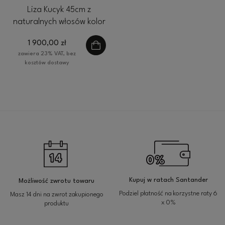
Liza Kucyk 45cm z
naturalnych włosów kolor
baleyage blond 80g
1 900,00 zł
zawiera 23% VAT, bez
kosztów dostawy
Kupuj w ratach Santander
Możliwość zwrotu towaru
Podziel płatność na korzystne raty 6
Masz 14 dni na zwrot zakupionego
x 0%
produktu