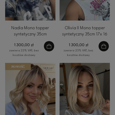
Nadia Mono topper
Olivia II Mono topper
syntetyczny 35cm
syntetyczny 35cm 17x 16
falowany 17x 16 cm ciepły
cm chłodny blond blond z
1 300,00 zł
1 300,00 zł
blond baleyage z
ciepłym odrostem
zawiera 23% VAT, bez
zawiera 23% VAT, bez
odrostem
kosztów dostawy
kosztów dostawy
NOWOŚĆ