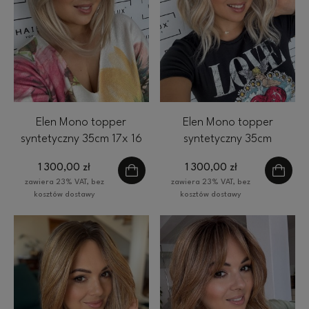
Elen Mono topper
Elen Mono topper
syntetyczny 35cm 17x 16
syntetyczny 35cm
cm HairLux jasny blond
falowany 17x 16 cm
1 300,00 zł
1 300,00 zł
baleyage
HairLux jasny blond
zawiera 23% VAT, bez
zawiera 23% VAT, bez
baleyage
kosztów dostawy
kosztów dostawy