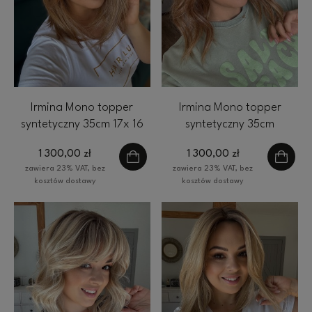
Irmina Mono topper
Irmina Mono topper
syntetyczny 35cm 17x 16
syntetyczny 35cm
cm ciemny blond
falowany 17x 16 cm ciemny
1 300,00 zł
1 300,00 zł
blond
zawiera 23% VAT, bez
zawiera 23% VAT, bez
kosztów dostawy
kosztów dostawy