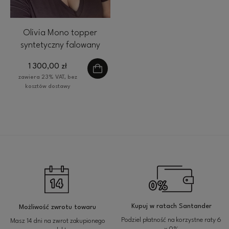
Olivia Mono topper
syntetyczny falowany
35cm 17x 16 cm chłodny
1 300,00 zł
blond blond HairLux
zawiera 23% VAT, bez
kosztów dostawy
Kupuj w ratach Santander
Możliwość zwrotu towaru
Podziel płatność na korzystne raty 6
Masz 14 dni na zwrot zakupionego