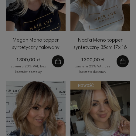
Megan Mono topper
Nadia Mono topper
syntetyczny falowany
syntetyczny 35cm 17x 16
35cm 17x 16 cm ciepły
cm ciepły blond baleyage
1 300,00 zł
1 300,00 zł
blond baleyage z
z odrostem
zawiera 23% VAT, bez
zawiera 23% VAT, bez
odrostem
kosztów dostawy
kosztów dostawy
NOWOŚĆ