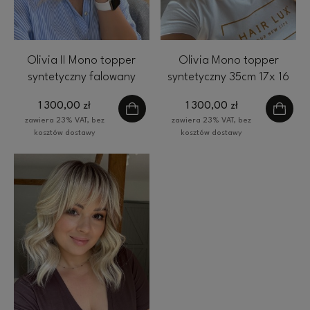
Olivia II Mono topper
Olivia Mono topper
syntetyczny falowany
syntetyczny 35cm 17x 16
35cm 17x 16 cm chłodny
cm chłodny blond blond
1 300,00 zł
1 300,00 zł
blond blond z ciepłym
HairLux
zawiera 23% VAT, bez
zawiera 23% VAT, bez
odrostetm
kosztów dostawy
kosztów dostawy