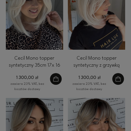
Cecil Mono topper
Cecil Mono topper
syntetyczny 35cm 17x 16
syntetyczny z grzywką
cm HairLux platynowy
35cm 17x 16 cm HairLux
1 300,00 zł
1 300,00 zł
blond
platynowy blond
zawiera 23% VAT, bez
zawiera 23% VAT, bez
kosztów dostawy
kosztów dostawy