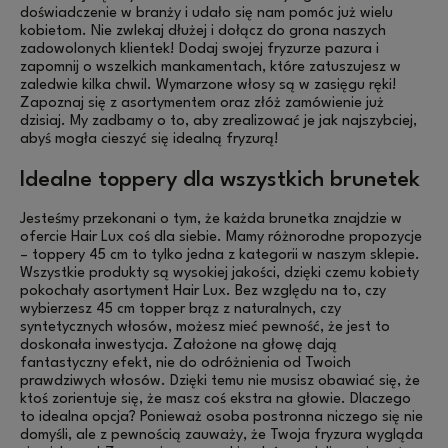
doświadczenie w branży i udało się nam pomóc już wielu
kobietom. Nie zwlekaj dłużej i dołącz do grona naszych
zadowolonych klientek! Dodaj swojej fryzurze pazura i
zapomnij o wszelkich mankamentach, które zatuszujesz w
zaledwie kilka chwil. Wymarzone włosy są w zasięgu ręki!
Zapoznaj się z asortymentem oraz złóż zamówienie już
dzisiaj. My zadbamy o to, aby zrealizować je jak najszybciej,
abyś mogła cieszyć się idealną fryzurą!
Idealne toppery dla wszystkich brunetek
Jesteśmy przekonani o tym, że każda brunetka znajdzie w
ofercie Hair Lux coś dla siebie. Mamy różnorodne propozycje
– toppery 45 cm to tylko jedna z kategorii w naszym sklepie.
Wszystkie produkty są wysokiej jakości, dzięki czemu kobiety
pokochały asortyment Hair Lux. Bez względu na to, czy
wybierzesz 45 cm topper brąz z naturalnych, czy
syntetycznych włosów, możesz mieć pewność, że jest to
doskonała inwestycja. Założone na głowę dają
fantastyczny efekt, nie do odróżnienia od Twoich
prawdziwych włosów. Dzięki temu nie musisz obawiać się, że
ktoś zorientuje się, że masz coś ekstra na głowie. Dlaczego
to idealna opcja? Ponieważ osoba postronna niczego się nie
domyśli, ale z pewnością zauważy, że Twoja fryzura wygląda