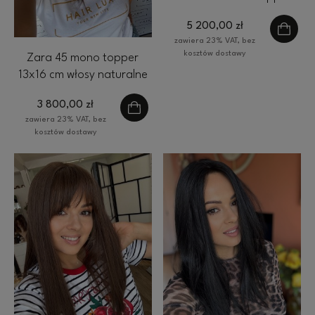
włosów naturalnych brąz z
5 200,00 zł
refleksami
zawiera 23% VAT, bez
kosztów dostawy
Zara 45 mono topper
13x16 cm włosy naturalne
kolor chłodny brąz z
3 800,00 zł
pasemkami
zawiera 23% VAT, bez
kosztów dostawy