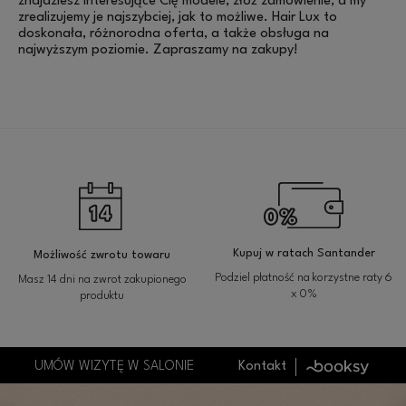
znajdziesz interesujące Cię modele, złóż zamówienie, a my
zrealizujemy je najszybciej, jak to możliwe. Hair Lux to
doskonała, różnorodna oferta, a także obsługa na
najwyższym poziomie. Zapraszamy na zakupy!
Kupuj w ratach Santander
Możliwość zwrotu towaru
Podziel płatność na korzystne raty 6
Masz 14 dni na zwrot zakupionego
x 0%
produktu
UMÓW WIZYTĘ W SALONIE
Kontakt