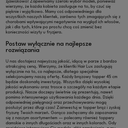
zjawiskowo! Zapewniamy szeroki wybór modeli, ponieważ
wierzymy, że każda kobieta zasługuje na to, by czuć się
pięknie i wyjątkowo. Mamy coś odpowiedniego dla
wszystkich naszych klientek, zarówno tych zmagających się z
chorobami wpływającymi negatywnie na wygląd ich włosów,
jak i dla tych, które po prostu chcą coś zmienić bez
konieczności wizyty u fryzjera.
Postaw wyłącznie na najlepsze
rozwiązania
U nas dostajesz najwyższą jakość, idącą w parze z bardzo
atrakcyjną ceną. Wierzymy, że klientki Hair Lux zasługują
wyłącznie na to, co najlepsze, dlatego specjalnie
selekcjonujemy naszą ofertę. Każdy brązowy topper 45 cm
będzie doskonałą inwestycją. Wszystko dzięki wysokiej
jakości wykonaniu oraz trosce o szczegóły na każdym etapie
produkcji. Nasze doczepy świetnie się prezentują, nawet
pomimo intensywnego użytkowania każdego dnia. Dzięki
odpowiedniej pielęgnacji oraz przechowywaniu mogą
posłużyć przez długi czas! Zainwestuj w topper brąz i zyskaj
fryzurę Twoich marzeń. Gorąco zachęcamy do zapoznania
się z naszym asortymentem — polecamy również toppery
damskie o innych długościach oraz w innych kolorach. Gdy