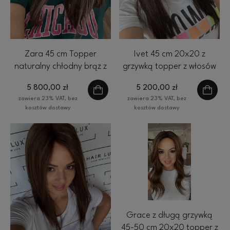
Zara 45 cm Topper
Ivet 45 cm 20x20 z
naturalny chłodny brąz z
grzywką topper z włosów
pasemkami
naturalnych #2 ciemny
5 800,00 zł
5 200,00 zł
brąz
zawiera 23% VAT, bez
zawiera 23% VAT, bez
kosztów dostawy
kosztów dostawy
Grace z długą grzywką
45-50 cm 20x20 topper z