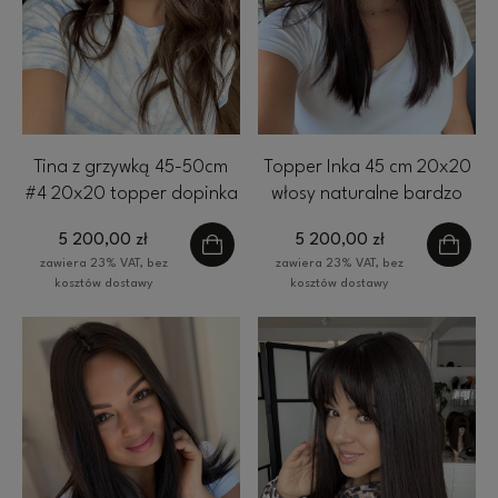
Tina z grzywką 45-50cm
Topper Inka 45 cm 20x20
#4 20x20 topper dopinka
włosy naturalne bardzo
clip in włosy naturalne
ciemny brąz 1b
5 200,00 zł
5 200,00 zł
brąz
zawiera 23% VAT, bez
zawiera 23% VAT, bez
kosztów dostawy
kosztów dostawy