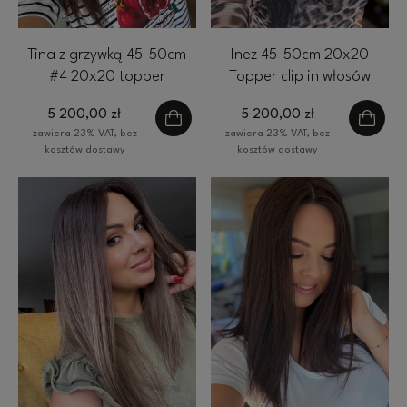
Tina z grzywką 45-50cm
Inez 45-50cm 20x20
#4 20x20 topper
Topper clip in włosów
naturalny clip in brąz
kolor czarny #1
5 200,00 zł
5 200,00 zł
zawiera 23% VAT, bez
zawiera 23% VAT, bez
kosztów dostawy
kosztów dostawy