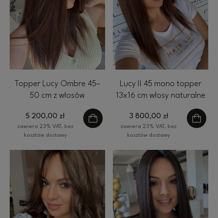
Topper Lucy Ombre 45–
Lucy II 45 mono topper
50 cm z włosów
13x16 cm włosy naturalne
naturalnych, baza 20x20
kolor ombre brąz
5 200,00 zł
3 800,00 zł
cm – HairLux
zawiera 23% VAT, bez
zawiera 23% VAT, bez
kosztów dostawy
kosztów dostawy