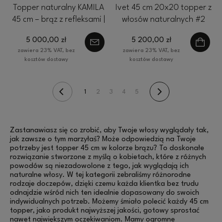
Topper naturalny KAMILA
Ivet 45 cm 20x20 topper z
45 cm – brąz z refleksami |
włosów naturalnych #2
baza 20x20 cm ultra flat
ciemny brąz
5 000,00 zł
5 200,00 zł
front
zawiera 23% VAT, bez
zawiera 23% VAT, bez
kosztów dostawy
kosztów dostawy
1
2
3
4
5
Zastanawiasz się co zrobić, aby Twoje włosy wyglądały tak,
jak zawsze o tym marzyłaś? Może odpowiedzią na Twoje
potrzeby jest topper 45 cm w kolorze brązu? To doskonałe
rozwiązanie stworzone z myślą o kobietach, które z różnych
powodów są niezadowolone z tego, jak wyglądają ich
naturalne włosy. W tej kategorii zebraliśmy różnorodne
rodzaje doczepów, dzięki czemu każda klientka bez trudu
odnajdzie wśród nich ten idealnie dopasowany do swoich
indywidualnych potrzeb. Możemy śmiało polecić każdy 45 cm
topper, jako produkt najwyższej jakości, gotowy sprostać
nawet największym oczekiwaniom. Mamy ogromne