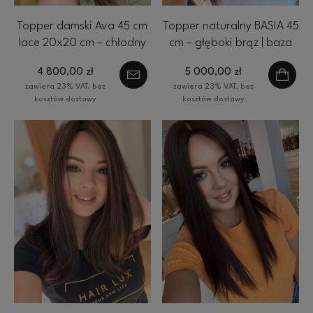
Topper damski Ava 45 cm
Topper naturalny BASIA 45
lace 20x20 cm – chłodny
cm – głęboki brąz | baza
brąz ombre, lekki,
20x20 cm ultra flat front
4 800,00 zł
5 000,00 zł
naturalny efekt | HairLux
zawiera 23% VAT, bez
zawiera 23% VAT, bez
kosztów dostawy
kosztów dostawy