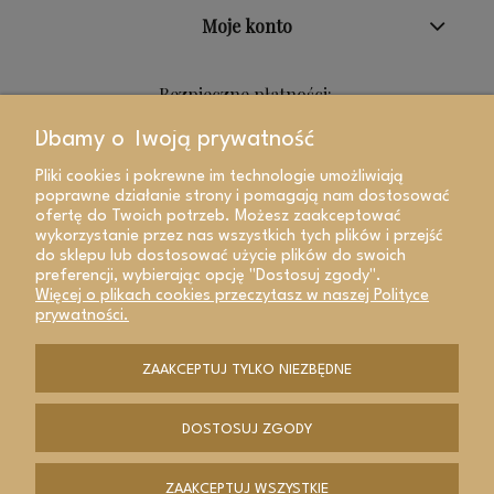
Moje konto
Bezpieczne płatności:
Dbamy o Twoją prywatność
Pliki cookies i pokrewne im technologie umożliwiają
poprawne działanie strony i pomagają nam dostosować
ofertę do Twoich potrzeb. Możesz zaakceptować
wykorzystanie przez nas wszystkich tych plików i przejść
do sklepu lub dostosować użycie plików do swoich
preferencji, wybierając opcję "Dostosuj zgody".
Więcej o plikach cookies przeczytasz w naszej Polityce
prywatności.
ZAAKCEPTUJ TYLKO NIEZBĘDNE
POKAŻ PEŁNĄ WERSJĘ STRONY
DOSTOSUJ ZGODY
Sklep internetowy Shoper Premium
ZAAKCEPTUJ WSZYSTKIE