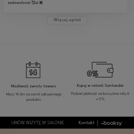
zadowolona! 🥰👍🏿
Więcej opinii
Kupuj w ratach Santander
Możliwość zwrotu towaru
Podziel płatność na korzystne raty 6
Masz 14 dni na zwrot zakupionego
x 0%
produktu
UMÓW WIZYTĘ W SALONIE
Kontakt