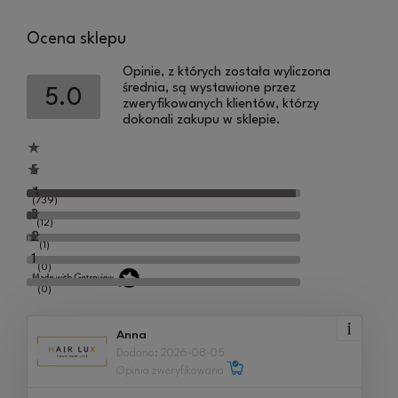
Ocena sklepu
Opinie, z których została wyliczona
średnia, są wystawione przez
5.0
zweryfikowanych klientów, którzy
dokonali zakupu w sklepie.
5
4
(739)
3
(12)
2
(1)
1
(0)
(0)
Anna
Dodano: 2026-08-05
Opinia zweryfikowana