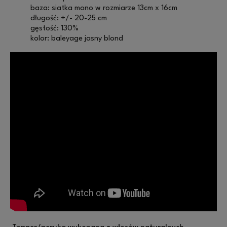
baza: siatka mono w rozmiarze 13cm x 16cm
długość: +/- 20-25 cm
gęstość: 130%
kolor: baleyage jasny blond