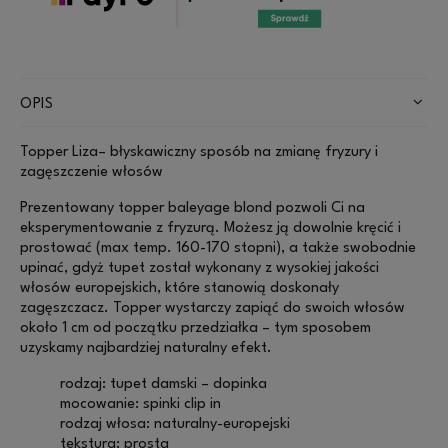
OPIS
Topper Liza– błyskawiczny sposób na zmianę fryzury i
zagęszczenie włosów
Prezentowany topper baleyage blond pozwoli Ci na
eksperymentowanie z fryzurą. Możesz ją dowolnie kręcić i
prostować (max temp. 160-170 stopni), a także swobodnie
upinać, gdyż tupet został wykonany z wysokiej jakości
włosów europejskich, które stanowią doskonały
zagęszczacz. Topper wystarczy zapiąć do swoich włosów
około 1 cm od początku przedziałka – tym sposobem
uzyskamy najbardziej naturalny efekt.
rodzaj: tupet damski – dopinka
mocowanie: spinki clip in
rodzaj włosa: naturalny-europejski
tekstura: prosta