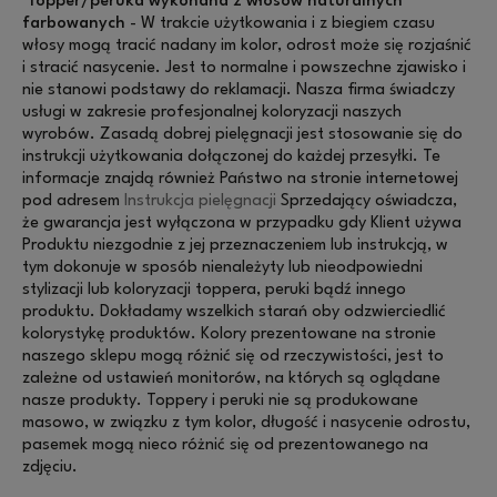
Topper/peruka wykonana z włosów naturalnych
farbowanych
- W trakcie użytkowania i z biegiem czasu
włosy mogą tracić nadany im kolor, odrost może się rozjaśnić
i stracić nasycenie. Jest to normalne i powszechne zjawisko i
nie stanowi podstawy do reklamacji. Nasza firma świadczy
usługi w zakresie profesjonalnej koloryzacji naszych
wyrobów. Zasadą dobrej pielęgnacji jest stosowanie się do
instrukcji użytkowania dołączonej do każdej przesyłki. Te
informacje znajdą również Państwo na stronie internetowej
pod adresem
Instrukcja pielęgnacji
Sprzedający oświadcza,
że gwarancja jest wyłączona w przypadku gdy Klient używa
Produktu niezgodnie z jej przeznaczeniem lub instrukcją, w
tym dokonuje w sposób nienależyty lub nieodpowiedni
stylizacji lub koloryzacji toppera, peruki bądź innego
produktu. Dokładamy wszelkich starań oby odzwierciedlić
kolorystykę produktów. Kolory prezentowane na stronie
naszego sklepu mogą różnić się od rzeczywistości, jest to
zależne od ustawień monitorów, na których są oglądane
nasze produkty. Toppery i peruki nie są produkowane
masowo, w związku z tym kolor, długość i nasycenie odrostu,
pasemek mogą nieco różnić się od prezentowanego na
zdjęciu.