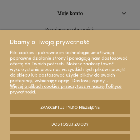
Moje konto
Bezpieczne płatności:
Dbamy o Twoją prywatność
Pliki cookies i pokrewne im technologie umożliwiają
poprawne działanie strony i pomagają nam dostosować
ofertę do Twoich potrzeb. Możesz zaakceptować
wykorzystanie przez nas wszystkich tych plików i przejść
do sklepu lub dostosować użycie plików do swoich
preferencji, wybierając opcję "Dostosuj zgody".
Więcej o plikach cookies przeczytasz w naszej Polityce
prywatności.
ZAAKCEPTUJ TYLKO NIEZBĘDNE
POKAŻ PEŁNĄ WERSJĘ STRONY
DOSTOSUJ ZGODY
Sklep internetowy Shoper Premium