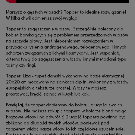
Marzysz o gęstych włosach? Topper to idealne rozwiązanie!
W kilka chwil odmienisz swój wygląd!
Topper to zagęszczenie włosów. Szczególnie polecany dla
kobiet borykających się z problemem przerzedzonych włosów
na szczycie głowy. Jest nieocenionym rozwiązaniem w
przypadku łysienia androgenowego, telogenowego i innych
schorzeń związanych z lichymi kosmykami. Jest wspaniałą
alternatywą do zagęszczenia włosów innymi metodami typu
taśmy czy ringi.
Topper Liza - tupet damski wykonany na bazie elastycznej
20x20 cm mocowany na spinkach clip in, wykonany z włosów
europejskich o teksturze prostej. Włosy te możesz
prostować, kręcić, spinać w kucyk lub kok.
Pamiętaj, że topper dobieramy do koloru i długości swoich
włosów. Nie możesz zakupić toppera w kolorze blond mając
brązowe włosy i na odwrót :) Długość toppera powinna być
zbliżona do długości twoich włosów, ponieważ pod
topperem widać nasze włosy to ich częściowe uzupełnienie.