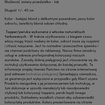
Możliwość zmiany przedziałka - tak
Długość +/- 40 cm
Kolor - balejaż blond z delikatnymi pasemkami, jasny kolor
odrostu, świetlisty blond odcień chłodny.
Topper/peruka wykonana z włosów naturalnych
farbowanych
- W trakcie użytkowania i z biegiem czasu
włosy mogą tracić nadany im kolor, odrost może się rozjaśnić
i stracić nasycenie. Jest to normalne i powszechne zjawisko i
nie stanowi podstawy do reklamacji. Nasza firma świadczy
usługi w zakresie profesjonalnej koloryzacji naszych
wyrobów. Zasadą dobrej pielęgnacji jest stosowanie się do
instrukcji użytkowania dołączonej do każdej przesyłki. Te
informacje znajdą również Państwo na stronie internetowej
pod adresem
Instrukcja pielęgnacji
Sprzedający oświadcza,
że gwarancja jest wyłączona w przypadku gdy Klient używa
Produktu niezgodnie z jej przeznaczeniem lub instrukcją, w
tym dokonuje w sposób nienależyty lub nieodpowiedni
stylizacji lub koloryzacji toppera, peruki bądź innego
produktu. Dokładamy wszelkich starań aby odzwierciedlić
kolorystykę produktów. Kolory prezentowane na stronie