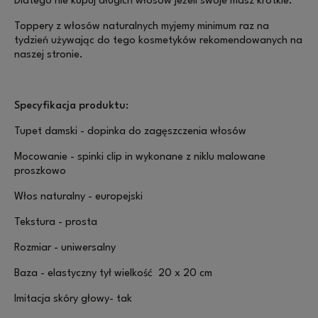
Dlatego nie kupuj długich włosów jeżeli swoje masz krótkie.
Toppery z włosów naturalnych myjemy minimum raz na
tydzień używając do tego kosmetyków rekomendowanych na
naszej stronie.
Specyfikacja produktu:
Tupet damski - dopinka do zagęszczenia włosów
Mocowanie - spinki clip in wykonane z niklu malowane
proszkowo
Włos naturalny - europejski
Tekstura - prosta
Rozmiar - uniwersalny
Baza - elastyczny tył wielkość 20 x 20 cm
Imitacja skóry głowy- tak