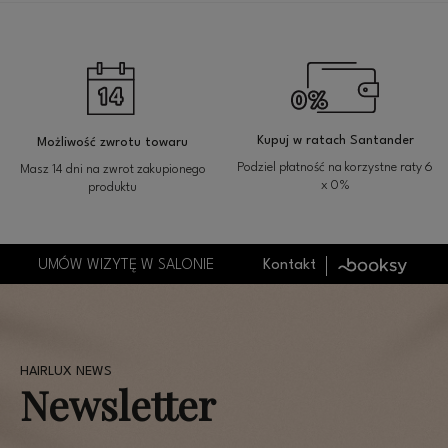
Kupuj w ratach Santander
Możliwość zwrotu towaru
Podziel płatność na korzystne raty 6
Masz 14 dni na zwrot zakupionego
x 0%
produktu
UMÓW WIZYTĘ W SALONIE
Kontakt
Newsletter