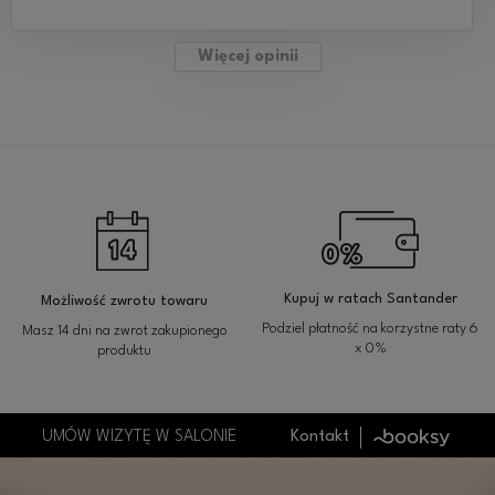
Więcej opinii
Kupuj w ratach Santander
Możliwość zwrotu towaru
Podziel płatność na korzystne raty 6
Masz 14 dni na zwrot zakupionego
x 0%
produktu
UMÓW WIZYTĘ W SALONIE
Kontakt