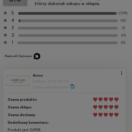
którzy dokonali zakupu w sklepie.
5
(739)
4
(12)
3
(1)
2
(0)
1
(0)
Anna
Dodano: 2026-08-05
Opinia zweryfikowana
Ocena produktu:
Ocena sklepu:
Ocena dostawy:
Dodatkowy komentarz:
Produkt jest SUPER.