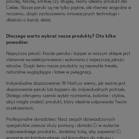
prostej, falistej, krótkiej czy długiej, mamy idealny produkt dla
Ciebie. Nasze peruki są nie tylko piękne, ale również wygodne w
noszeniu, dzięki zastosowaniu innowacyjnych technologii i
dbałości o każdy detal.
Dlaczego warto wybrać nasze produkty? Oto kilka
powodów:
Najwyższa jakość: Każda peruka i topper w naszym sklepie jest
starannie wyselekcjonowana i wykonana z najwyższej jakości
włosów. Dzięki temu nasze produkty są niezwykle trwałe,
naturalnie wyglądające i łatwe w pielęgnacji.
Indywidualne dopasowanie: W HairLux wiemy, jak ważne jest
dopasowanie peruki lub topperu do indywidualnych potrzeb.
Dlatego oferujemy szeroki wybór rozmiarów, kolorów i stylów,
abyś mógła znaleźć produkt, który idealnie odpowiada Twoim
oczekiwaniom.
Profesjonalne doradztwo: Nasz zespół doświadczonych
specjalistów zawsze służy pomocą i doradzi Ci w wyborze
odpowiedniego produktu. Jesteśmy tutaj, aby zapewnić Ci
wsparcie na każdym etapie, od konsultacji do zakupu i