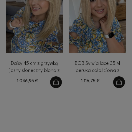
Daisy 45 cm z grzywką
BOB Sylwia lace 35 M
jasny słoneczny blond z
peruka całościowa z
odrostem M peruka
włosów naturalnych
1 046,95 €
1 116,75 €
naturalna Lace front
chłodny blond z odrostem