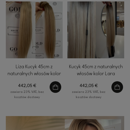
Liza Kucyk 45cm z
Kucyk 45cm z naturalnych
naturalnych włosów kolor
włosów kolor Lara
baleyage blond 80g
słoneczny blond 80g
442,05 €
442,05 €
zawiera 23% VAT, bez
zawiera 23% VAT, bez
kosztów dostawy
kosztów dostawy